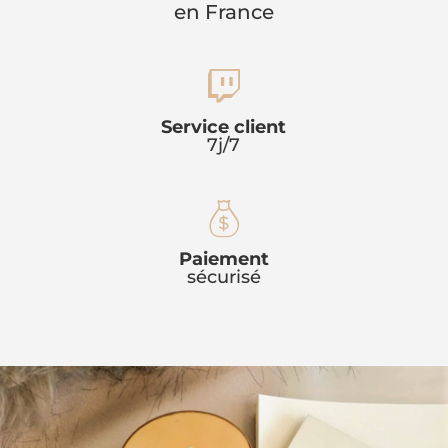
en France
o
u
t
s
Service client
7j/7
w
e
it
ic
m
Paiement
c
o
sécurisé
o
h
n
n
ic
e
o