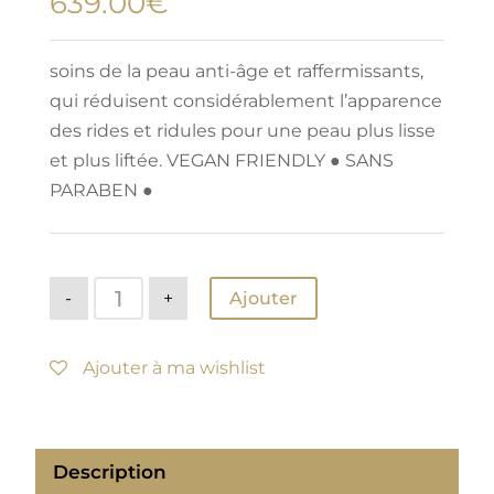
639.00
€
soins de la peau anti-âge et raffermissants,
qui réduisent considérablement l’apparence
des rides et ridules pour une peau plus lisse
et plus liftée. VEGAN FRIENDLY ● SANS
PARABEN ●
quantité
-
+
Ajouter
de
Age
defying
Collection
Ajouter à ma wishlist
Description