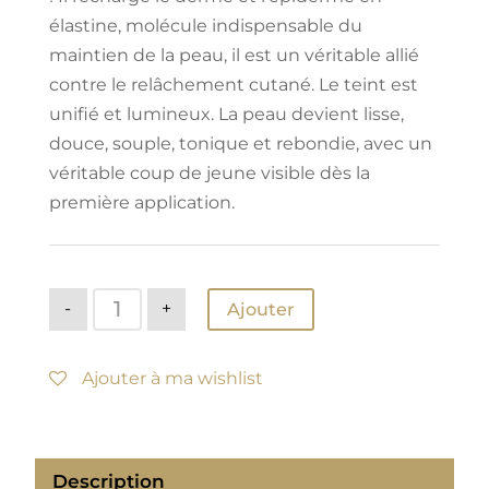
élastine, molécule indispensable du
maintien de la peau, il est un véritable allié
contre le relâchement cutané. Le teint est
unifié et lumineux. La peau devient lisse,
douce, souple, tonique et rebondie, avec un
véritable coup de jeune visible dès la
première application.
quantité
-
+
Ajouter
de
ELASTIN
MASK
RENEWING
Ajouter à ma wishlist
Description