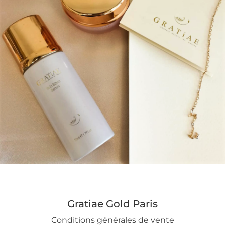
b
a
g
ic
o
n
Gratiae Gold Paris
Conditions générales de vente