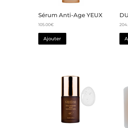
Sérum Anti-Age YEUX
DU
105.00
€
204
Ajouter
A