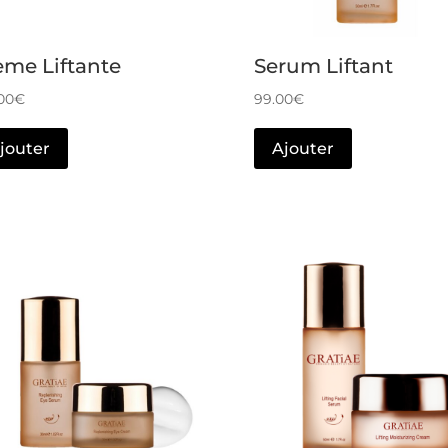
ème Liftante
Serum Liftant
00
€
99.00
€
jouter
Ajouter