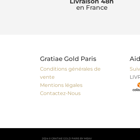
h
Livraison 48h
en France
o
u
s
e
Gratiae Gold Paris
Ai
Conditions générales de
Sui
ic
vente
LIV
Mentions légales
o
Contactez-Nous
n
2024 © GRATiAE GOLD PARIS BY MEAV