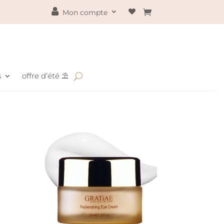
Mon compte
s
offre d’été ⛱️