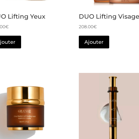
O Lifting Yeux
DUO Lifting Visag
.00
€
208.00
€
jouter
Ajouter