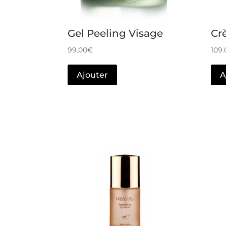
Gel Peeling Visage
Cr
99.00
€
109.
Ajouter
A