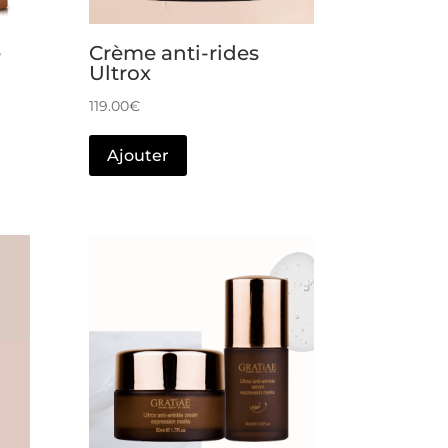
e
Crème anti-rides
Ultrox
119.00
€
Ajouter