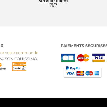
t
Service client
7j/7
w
it
c
h
de
PAIEMENTS SÉCURISÉ
vre votre commande
ic
RAISON COLIISSIMO
o
n