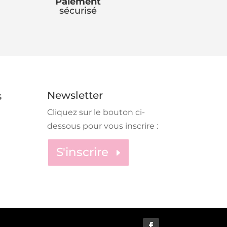
m
Paiement
sécurisé
o
n
e
y
Newsletter
S
Cliquez sur le bouton ci-
b
dessous pour vous inscrire :
a
S'inscrire
g
ic
o