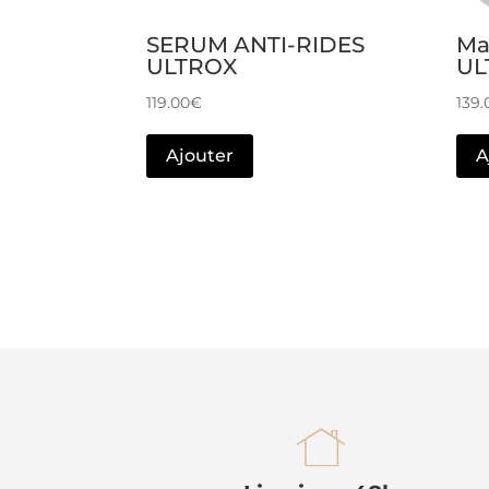
SERUM ANTI-RIDES
Ma
ULTROX
UL
119.00
€
139.
Ajouter
A