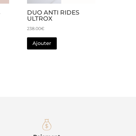
s
DUO ANTI RIDES
ULTROX
238.00
€
Ajouter