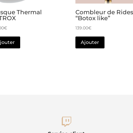
sque Thermal
Combleur de Ride
TROX
“Botox like”
00
€
139.00
€
jouter
Ajouter