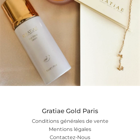
a
g
ic
o
n
Gratiae Gold Paris
Conditions générales de vente
Mentions légales
Contactez-Nous