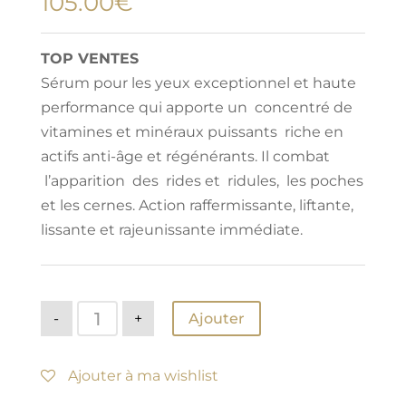
105.00
€
TOP VENTES
Sérum pour les yeux exceptionnel et haute
performance qui apporte un concentré de
vitamines et minéraux puissants riche en
actifs anti-âge et régénérants. Il combat
l’apparition des rides et ridules, les poches
et les cernes. Action raffermissante, liftante,
lissante et rajeunissante immédiate.
quantité
-
+
Ajouter
de
Sérum
Anti-
Age
Ajouter à ma wishlist
YEUX