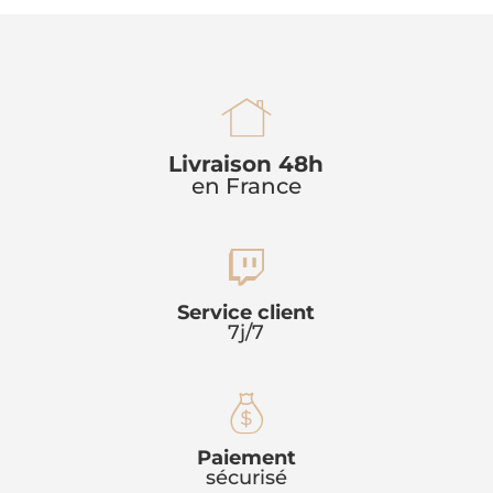
h
Livraison 48h
en France
o
u
t
s
Service client
7j/7
w
e
it
ic
m
Paiement
c
o
sécurisé