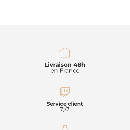
h
Livraison 48h
en France
o
u
t
s
Service client
7j/7
w
e