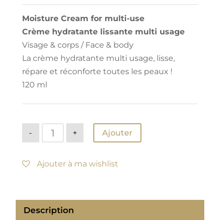
Moisture Cream for multi-use
Crème hydratante lissante multi usage
Visage & corps / Face & body
La crème hydratante multi usage, lisse,
répare et réconforte toutes les peaux !
120 ml
quantité
-
+
Ajouter
de
Crème
Multi
usage
Ajouter à ma wishlist
Description