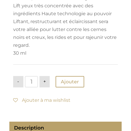
Lift yeux très concentrée avec des
ingrédients Haute technologie au pouvoir
Liftant, restructurant et éclaircissant sera
votre alliée pour lutter contre les cernes
noirs et creux, les rides et pour rajeunir votre
regard.
30 ml
quantité
-
+
Ajouter
de
Crème
Lift-
yeux
Ajouter à ma wishlist
Truffes
Description