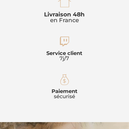
h
Livraison 48h
en France
o
u
t
s
Service client
7j/7
w
e
it
ic
m
Paiement
c
o
sécurisé
o
h
n
n
ic